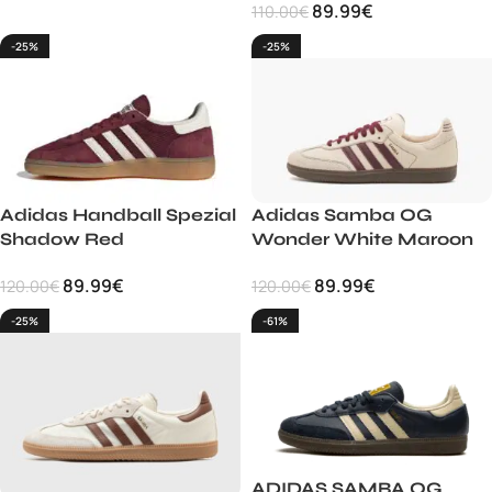
89.99
€
110.00
€
-25%
-25%
Adidas Handball Spezial
Adidas Samba OG
Shadow Red
Wonder White Maroon
89.99
€
89.99
€
120.00
€
120.00
€
-25%
-61%
ADIDAS SAMBA OG