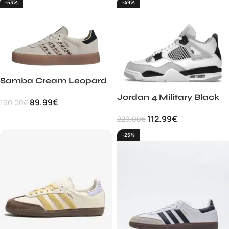
-53%
-49%
Samba Cream Leopard
Jordan 4 Military Black
89.99
€
190.00
€
112.99
€
220.00
€
-25%