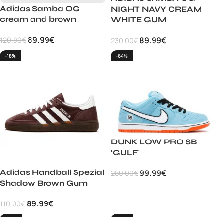
Adidas Samba OG
NIGHT NAVY CREAM
cream and brown
WHITE GUM
89.99
€
89.99
€
120.00
€
230.00
€
-18%
-64%
DUNK LOW PRO SB
‘GULF’
Adidas Handball Spezial
99.99
€
280.00
€
Shadow Brown Gum
89.99
€
110.00
€