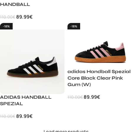
HANDBALL
89.99
€
110.00
€
-18%
-18%
adidas Handball Spezial
Core Black Clear Pink
Gum (W)
89.99
€
110.00
€
ADIDAS HANDBALL
SPEZIAL
89.99
€
110.00
€
Load more products