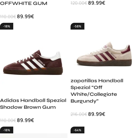
89.99
€
120.00
€
OFFWHITE GUM
89.99
€
110.00
€
-18%
-58%
zapatillas Handball
Spezial “Off
White/Collegiate
Adidas Handball Spezial
Burgundy”
Shadow Brown Gum
89.99
€
216.00
€
89.99
€
110.00
€
-18%
-64%