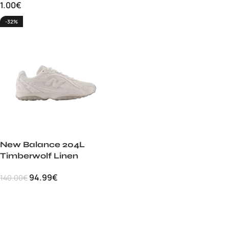
1.00
€
-32%
New Balance 204L
Timberwolf Linen
94.99
€
140.00
€