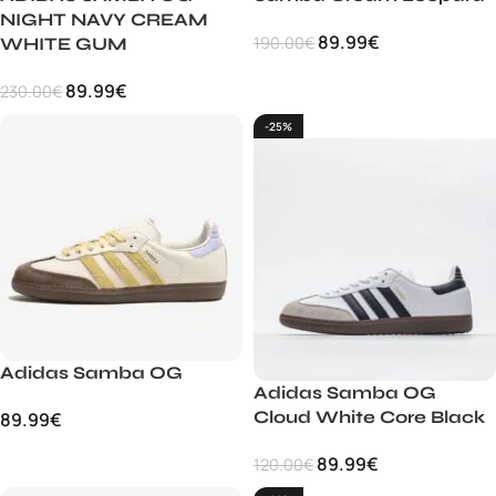
NIGHT NAVY CREAM
89.99
€
190.00
€
WHITE GUM
89.99
€
230.00
€
-25%
Adidas Samba OG
Adidas Samba OG
Cloud White Core Black
89.99
€
89.99
€
120.00
€