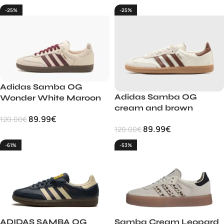
-25%
-25%
Adidas Samba OG
Adidas Samba OG
Wonder White Maroon
cream and brown
89.99
€
120.00
€
89.99
€
120.00
€
-61%
-53%
ADIDAS SAMBA OG
Samba Cream Leopard