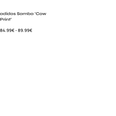
adidas Samba ‘Cow
Print’
84.99
€
-
89.99
€