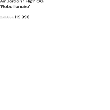
Air Jordan 1 High OG
‘Rebellionaire’
119.99
€
230.00
€