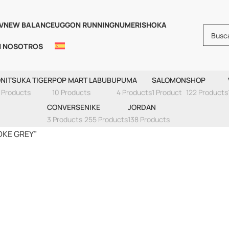
V
NEW BALANCE
UGG
ON RUNNING
NUMERIS
HOKA
N NOSOTROS
AN 1 LOW LIGHT 
NITSUKA TIGER
POP MART LABUBU
PUMA
SALOMON
SHOP
 Products
10 Products
4 Products
1 Product
122 Products
CONVERSE
NIKE
JORDAN
3 Products
255 Products
138 Products
OKE GREY”