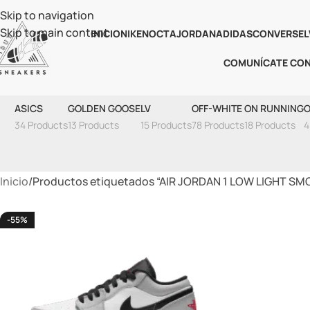
Skip to navigation
Skip to main content
INICIO
NIKE
NOCTA
JORDAN
ADIDAS
CONVERSE
L
COMUNÍCATE CO
AIR JORD
ASICS
GOLDEN GOOSE
LV
OFF-WHITE
ON RUNNING
O
34 Products
13 Products
15 Products
78 Products
18 Products
4
Inicio
Productos etiquetados “AIR JORDAN 1 LOW LIGHT SM
-55%