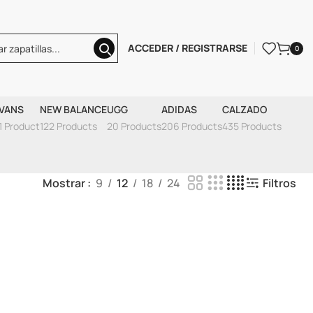
ACCEDER / REGISTRARSE
0
SMOKE GREY
VANS
NEW BALANCE
UGG
ADIDAS
CALZADO
1 Product
122 Products
20 Products
206 Products
435 Products
Mostrar
9
12
18
24
Filtros