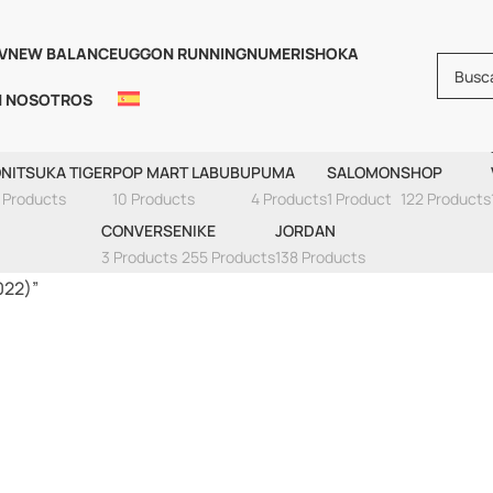
V
NEW BALANCE
UGG
ON RUNNING
NUMERIS
HOKA
N NOSOTROS
rdan 11 Retro Cherr
NITSUKA TIGER
POP MART LABUBU
PUMA
SALOMON
SHOP
 Products
10 Products
4 Products
1 Product
122 Products
CONVERSE
NIKE
JORDAN
3 Products
255 Products
138 Products
022)”