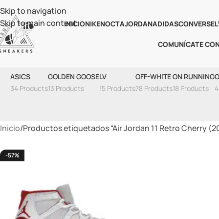
Skip to navigation
Skip to main content
INICIO
NIKE
NOCTA
JORDAN
ADIDAS
CONVERSE
L
COMUNÍCATE CO
Air Jo
ASICS
GOLDEN GOOSE
LV
OFF-WHITE
ON RUNNING
O
34 Products
13 Products
15 Products
78 Products
18 Products
4
Inicio
Productos etiquetados “Air Jordan 11 Retro Cherry (2
-57%