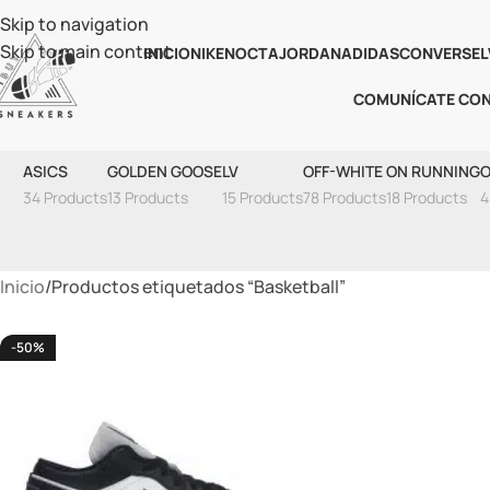
Skip to navigation
Skip to main content
INICIO
NIKE
NOCTA
JORDAN
ADIDAS
CONVERSE
L
COMUNÍCATE CO
ASICS
GOLDEN GOOSE
LV
OFF-WHITE
ON RUNNING
O
34 Products
13 Products
15 Products
78 Products
18 Products
4
Inicio
Productos etiquetados “Basketball”
-50%