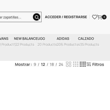
ACCEDER / REGISTRARSE
0
VANS
NEW BALANCE
UGG
ADIDAS
CALZADO
1 Product
122 Products
20 Products
206 Products
435 Products
Mostrar
9
12
18
24
Filtros