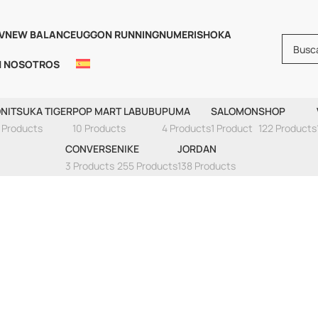
V
NEW BALANCE
UGG
ON RUNNING
NUMERIS
HOKA
N NOSOTROS
Basketball
NITSUKA TIGER
POP MART LABUBU
PUMA
SALOMON
SHOP
 Products
10 Products
4 Products
1 Product
122 Products
CONVERSE
NIKE
JORDAN
3 Products
255 Products
138 Products