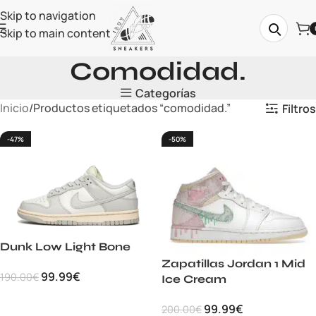
Skip to navigation
Skip to main content
Comodidad.
Categorías
Inicio
Productos etiquetados “comodidad.”
Filtros
-47%
-50%
Dunk Low Light Bone
Zapatillas Jordan 1 Mid
99.99
€
190.00
€
Ice Cream
99.99
€
200.00
€