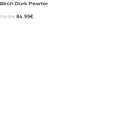
Birch Dark Pewter
84.99
€
119.95
€