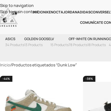
Skip to navigation
Skip to main content
INICIO
NIKE
NOCTA
JORDAN
ADIDAS
CONVERSE
L
COMUNÍCATE CO
ASICS
GOLDEN GOOSE
LV
OFF-WHITE
ON RUNNING
O
34 Products
13 Products
15 Products
78 Products
18 Products
4
Inicio
Productos etiquetados “Dunk Low”
-44%
-38%