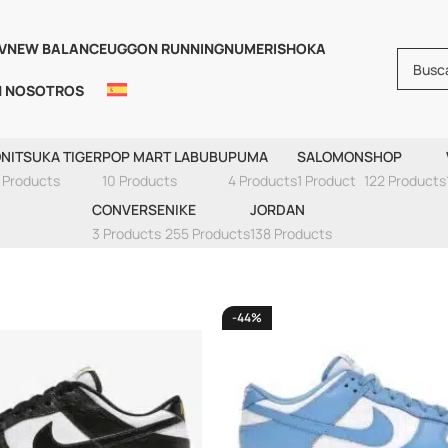
V
NEW BALANCE
UGG
ON RUNNING
NUMERIS
HOKA
N NOSOTROS
Dunk Low
NITSUKA TIGER
POP MART LABUBU
PUMA
SALOMON
SHOP
 Products
10 Products
4 Products
1 Product
122 Products
CONVERSE
NIKE
JORDAN
3 Products
255 Products
138 Products
-44%