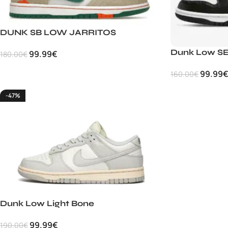
DUNK SB LOW JARRITOS
Dunk Low SE
99.99
€
180.00
€
99.99
160.00
€
-47%
Dunk Low Light Bone
99.99
€
190.00
€