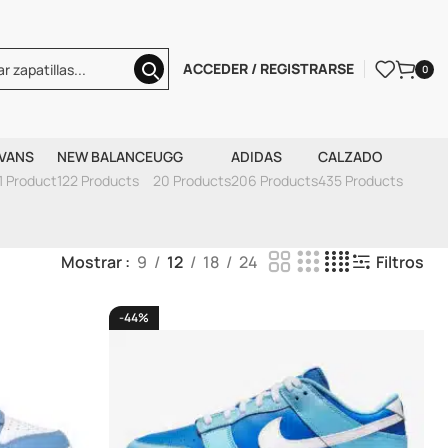
ACCEDER / REGISTRARSE
0
VANS
NEW BALANCE
UGG
ADIDAS
CALZADO
1 Product
122 Products
20 Products
206 Products
435 Products
Mostrar
9
12
18
24
Filtros
-44%