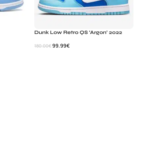
Dunk Low Retro QS ‘Argon’ 2022
99.99
€
180.00
€