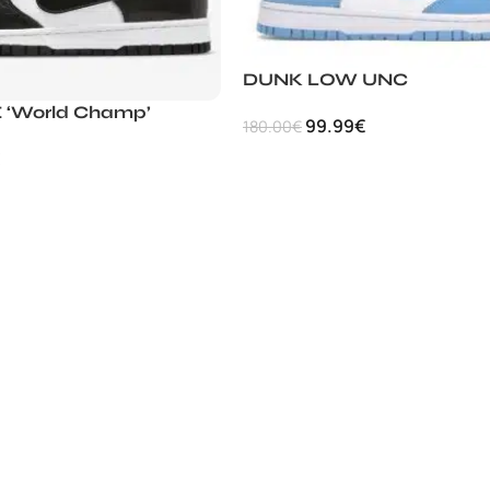
DUNK LOW UNC
 ‘World Champ’
99.99
€
180.00
€
€