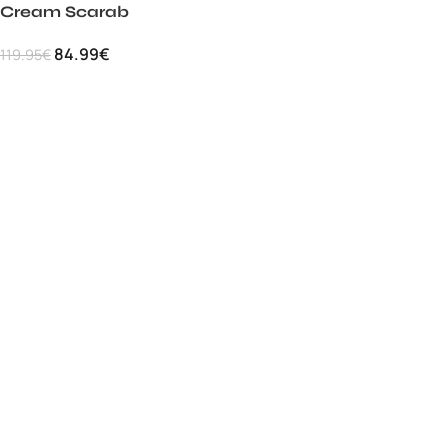
Cream Scarab
84.99
€
119.95
€