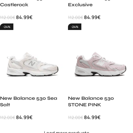
Castlerock
Exclusive
84.99
€
84.99
€
112.00
€
112.00
€
-24%
-24%
New Balance 530 Sea
New Balance 530
Salt
STONE PINK
84.99
€
84.99
€
112.00
€
112.00
€