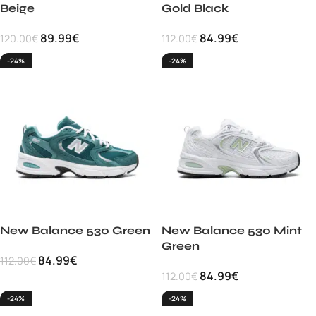
Beige
Gold Black
89.99
€
84.99
€
120.00
€
112.00
€
-24%
-24%
New Balance 530 Green
New Balance 530 Mint
Green
84.99
€
112.00
€
84.99
€
112.00
€
-24%
-24%