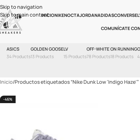
Skip to navigation
Skip to main content
INICIO
NIKE
NOCTA
JORDAN
ADIDAS
CONVERSE
L
COMUNÍCATE CO
Nike
ASICS
GOLDEN GOOSE
LV
OFF-WHITE
ON RUNNING
O
34 Products
13 Products
15 Products
78 Products
18 Products
4
Inicio
Productos etiquetados “Nike Dunk Low 'Indigo Haze'”
-46%