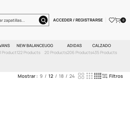
ACCEDER / REGISTRARSE
0
 Haze'
VANS
NEW BALANCE
UGG
ADIDAS
CALZADO
1 Product
122 Products
20 Products
206 Products
435 Products
Mostrar
9
12
18
24
Filtros