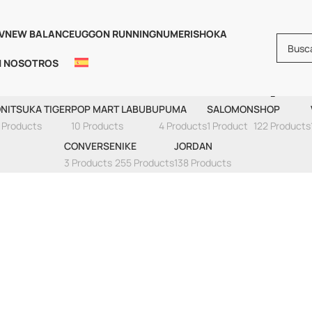
V
NEW BALANCE
UGG
ON RUNNING
NUMERIS
HOKA
N NOSOTROS
 Dunk Low 'Indigo
NITSUKA TIGER
POP MART LABUBU
PUMA
SALOMON
SHOP
 Products
10 Products
4 Products
1 Product
122 Products
CONVERSE
NIKE
JORDAN
3 Products
255 Products
138 Products