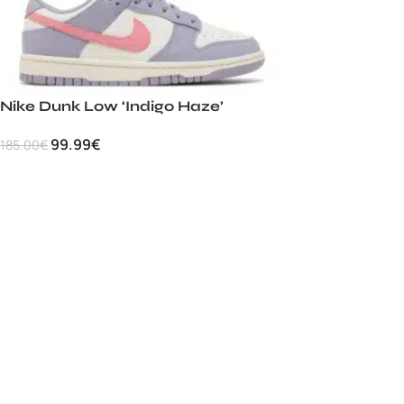
Nike Dunk Low ‘Indigo Haze’
99.99
€
185.00
€