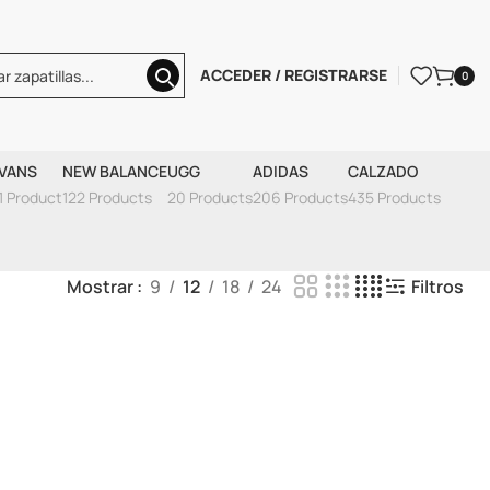
ACCEDER / REGISTRARSE
0
Black Panda
VANS
NEW BALANCE
UGG
ADIDAS
CALZADO
1 Product
122 Products
20 Products
206 Products
435 Products
Mostrar
9
12
18
24
Filtros