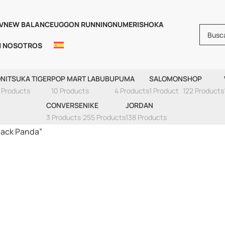
V
NEW BALANCE
UGG
ON RUNNING
NUMERIS
HOKA
N NOSOTROS
 Low Retro White 
NITSUKA TIGER
POP MART LABUBU
PUMA
SALOMON
SHOP
 Products
10 Products
4 Products
1 Product
122 Products
CONVERSE
NIKE
JORDAN
3 Products
255 Products
138 Products
lack Panda”