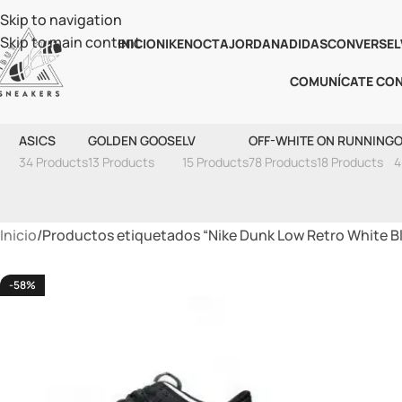
Skip to navigation
Skip to main content
INICIO
NIKE
NOCTA
JORDAN
ADIDAS
CONVERSE
L
COMUNÍCATE CO
Nike Dunk
ASICS
GOLDEN GOOSE
LV
OFF-WHITE
ON RUNNING
O
34 Products
13 Products
15 Products
78 Products
18 Products
4
Inicio
Productos etiquetados “Nike Dunk Low Retro White B
-58%