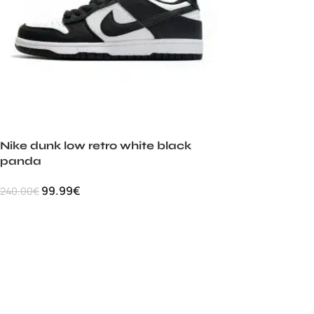
Nike dunk low retro white black
panda
99.99
€
240.00
€