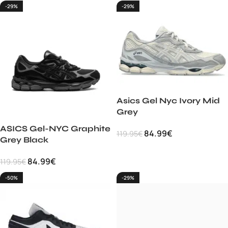
-29%
-29%
Asics Gel Nyc Ivory Mid
Grey
ASICS Gel-NYC Graphite
84.99
€
119.95
€
Grey Black
84.99
€
119.95
€
-50%
-29%