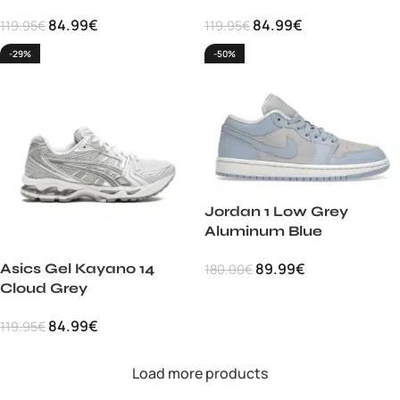
84.99
€
84.99
€
119.95
€
119.95
€
-29%
-50%
Jordan 1 Low Grey
Aluminum Blue
89.99
€
Asics Gel Kayano 14
180.00
€
Cloud Grey
84.99
€
119.95
€
Load more products