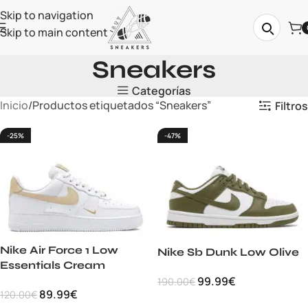
Skip to navigation
Skip to main content
Sneakers
Categorías
Inicio
Productos etiquetados “Sneakers”
Filtros
-25%
-47%
Nike Air Force 1 Low
Nike Sb Dunk Low Olive
Essentials Cream
99.99
€
190.00
€
89.99
€
120.00
€