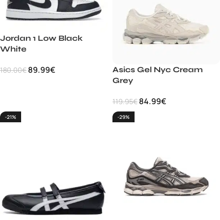
Jordan 1 Low Black
White
89.99
€
Asics Gel Nyc Cream
180.00
€
Grey
84.99
€
119.95
€
-21%
-29%