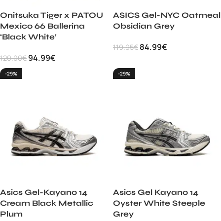
Onitsuka Tiger x PATOU
ASICS Gel-NYC Oatmeal
Mexico 66 Ballerina
Obsidian Grey
‘Black White’
84.99
€
119.95
€
94.99
€
120.00
€
-29%
-29%
Asics Gel-Kayano 14
Asics Gel Kayano 14
Cream Black Metallic
Oyster White Steeple
Plum
Grey