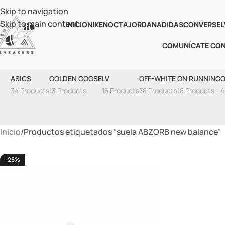
Skip to navigation
Skip to main content
INICIO
NIKE
NOCTA
JORDAN
ADIDAS
CONVERSE
L
COMUNÍCATE CO
Sue
ASICS
GOLDEN GOOSE
LV
OFF-WHITE
ON RUNNING
O
34 Products
13 Products
15 Products
78 Products
18 Products
4
Inicio
Productos etiquetados “suela ABZORB new balance”
-25%