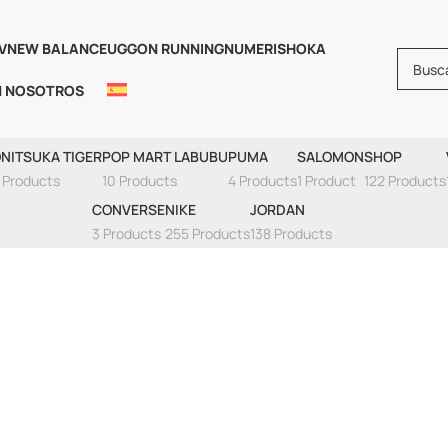
V
NEW BALANCE
UGG
ON RUNNING
NUMERIS
HOKA
N NOSOTROS
la ABZORB New Ba
NITSUKA TIGER
POP MART LABUBU
PUMA
SALOMON
SHOP
 Products
10 Products
4 Products
1 Product
122 Products
CONVERSE
NIKE
JORDAN
3 Products
255 Products
138 Products