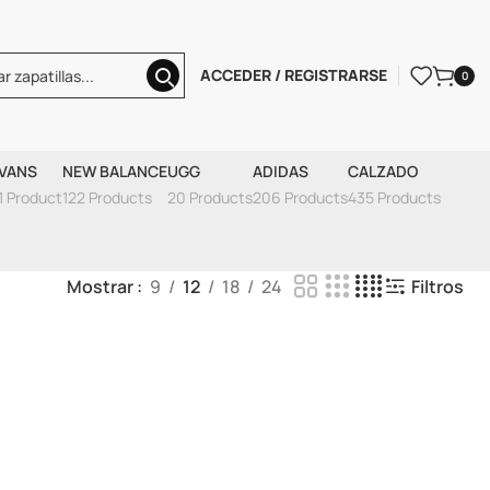
ACCEDER / REGISTRARSE
0
lance
VANS
NEW BALANCE
UGG
ADIDAS
CALZADO
1 Product
122 Products
20 Products
206 Products
435 Products
Mostrar
9
12
18
24
Filtros