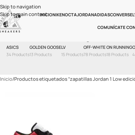
Skip to navigation
Skip to main content
INICIO
NIKE
NOCTA
JORDAN
ADIDAS
CONVERSE
L
COMUNÍCATE CO
Zapatilla
ASICS
GOLDEN GOOSE
LV
OFF-WHITE
ON RUNNING
O
34 Products
13 Products
15 Products
78 Products
18 Products
4
Inicio
Productos etiquetados “zapatillas Jordan 1 Low edici