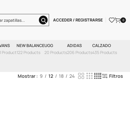
ACCEDER / REGISTRARSE
0
ción Lakers
VANS
NEW BALANCE
UGG
ADIDAS
CALZADO
1 Product
122 Products
20 Products
206 Products
435 Products
Mostrar
9
12
18
24
Filtros