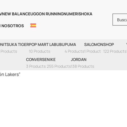
V
NEW BALANCE
UGG
ON RUNNING
NUMERIS
HOKA
N NOSOTROS
s Jordan 1 Low Edi
NITSUKA TIGER
POP MART LABUBU
PUMA
SALOMON
SHOP
 Products
10 Products
4 Products
1 Product
122 Products
CONVERSE
NIKE
JORDAN
3 Products
255 Products
138 Products
ón Lakers”