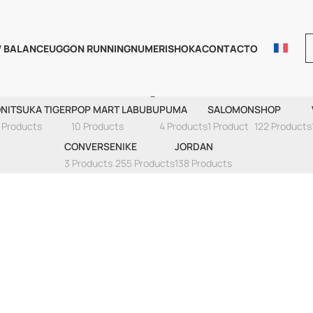
 BALANCE
UGG
ON RUNNING
NUMERIS
HOKA
CONTACTO
Atemporales
NITSUKA TIGER
POP MART LABUBU
PUMA
SALOMON
SHOP
 Products
10 Products
4 Products
1 Product
122 Products
CONVERSE
NIKE
JORDAN
3 Products
255 Products
138 Products