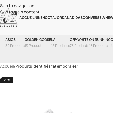
Skip to navigation
Skip to main content
ACCUEIL
NIKE
NOCTA
JORDAN
ADIDAS
CONVERSE
LV
NEW
ASICS
GOLDEN GOOSE
LV
OFF-WHITE
ON RUNNING
O
34 Products
13 Products
15 Products
78 Products
18 Products
4
Accueil
Produits identifiés “atemporales”
-25%