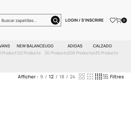
LOGIN / S’INSCRIRE
0
VANS
NEW BALANCE
UGG
ADIDAS
CALZADO
1 Product
122 Products
20 Products
206 Products
435 Products
Afficher
9
12
18
24
Filtres