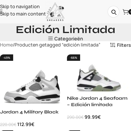
Skip to navigation
Skip to main content
Edición Limitada
Categorieën
Home
Producten getagged “edición limitada”
Filters
-49%
-66%
Nike Jordan 4 Seafoam
– Edición limitada
Jordan 4 Military Black
99.99
€
290.00
€
112.99
€
220.00
€