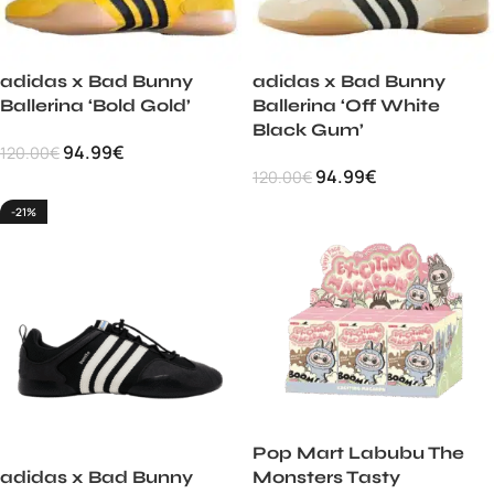
adidas x Bad Bunny
adidas x Bad Bunny
Ballerina ‘Bold Gold’
Ballerina ‘Off White
Black Gum’
94.99
€
120.00
€
94.99
€
120.00
€
-21%
Pop Mart Labubu The
adidas x Bad Bunny
Monsters Tasty