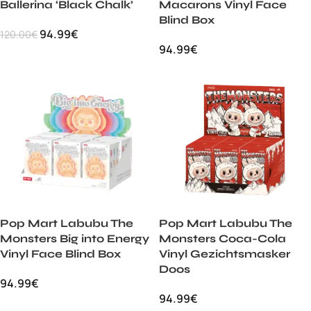
Ballerina ‘Black Chalk’
Macarons Vinyl Face
Blind Box
94.99
€
120.00
€
94.99
€
Pop Mart Labubu The
Pop Mart Labubu The
Monsters Big into Energy
Monsters Coca-Cola
Vinyl Face Blind Box
Vinyl Gezichtsmasker
Doos
94.99
€
94.99
€