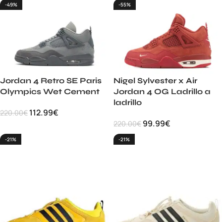
-49%
-55%
Jordan 4 Retro SE Paris
Nigel Sylvester x Air
Olympics Wet Cement
Jordan 4 OG Ladrillo a
ladrillo
112.99
€
220.00
€
99.99
€
220.00
€
-21%
-21%