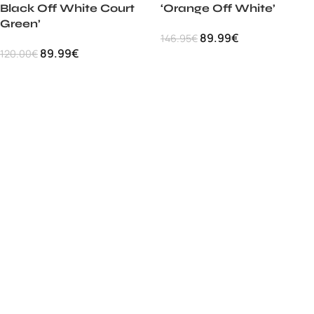
Black Off White Court
‘Orange Off White’
Green’
89.99
€
146.95
€
89.99
€
120.00
€