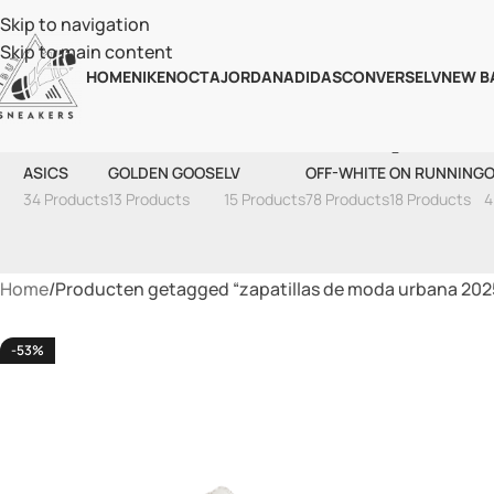
Skip to navigation
Skip to main content
HOME
NIKE
NOCTA
JORDAN
ADIDAS
CONVERSE
LV
NEW B
Zapati
ASICS
GOLDEN GOOSE
LV
OFF-WHITE
ON RUNNING
O
34 Products
13 Products
15 Products
78 Products
18 Products
4
Home
Producten getagged “zapatillas de moda urbana 202
-53%