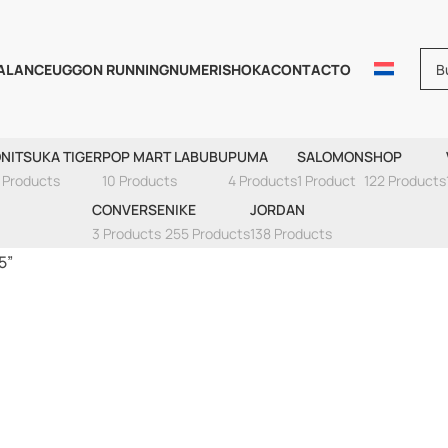
ALANCE
UGG
ON RUNNING
NUMERIS
HOKA
CONTACTO
llas De Moda Urb
NITSUKA TIGER
POP MART LABUBU
PUMA
SALOMON
SHOP
 Products
10 Products
4 Products
1 Product
122 Products
CONVERSE
NIKE
JORDAN
3 Products
255 Products
138 Products
5”