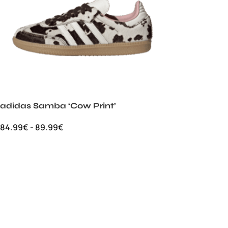
adidas Samba ‘Cow Print’
84.99
€
-
89.99
€