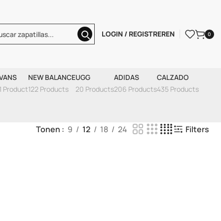
LOGIN / REGISTREREN
0
ana 2025
VANS
NEW BALANCE
UGG
ADIDAS
CALZADO
1 Product
122 Products
20 Products
206 Products
435 Products
Tonen
9
12
18
24
Filters