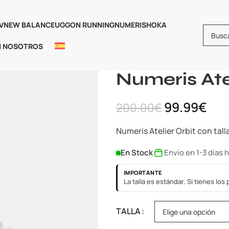
V
NEW BALANCE
UGG
ON RUNNING
NUMERIS
HOKA
N NOSOTROS
Inicio
Calzado
Numeris
Nume
Numeris Ate
99.99
€
200.00
€
Numeris Atelier Orbit con tall
En Stock
Envío en 1-3 días 
IMPORTANTE
La talla es estándar. Si tienes lo
TALLA