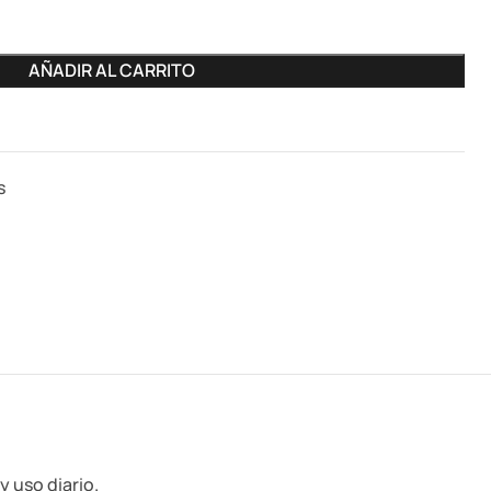
AÑADIR AL CARRITO
s
 uso diario.