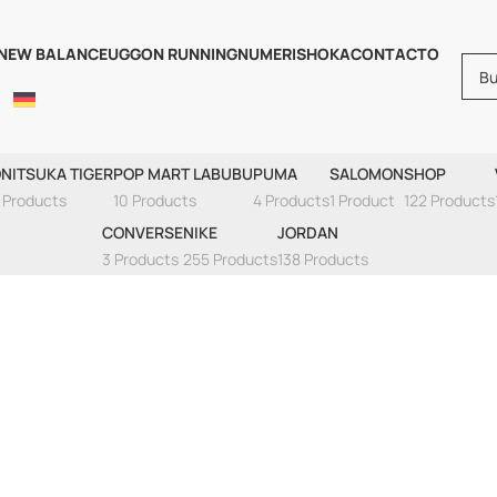
NEW BALANCE
UGG
ON RUNNING
NUMERIS
HOKA
CONTACTO
Vans
NITSUKA TIGER
POP MART LABUBU
PUMA
SALOMON
SHOP
 Products
10 Products
4 Products
1 Product
122 Products
CONVERSE
NIKE
JORDAN
3 Products
255 Products
138 Products