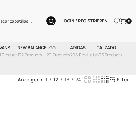
LOGIN / REGISTRIEREN
0
VANS
NEW BALANCE
UGG
ADIDAS
CALZADO
1 Product
122 Products
20 Products
206 Products
435 Products
Anzeigen
9
12
18
24
Filter