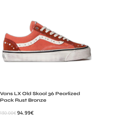
Vans LX Old Skool 36 Pearlized
Pack Rust Bronze
94.99
€
130.00
€