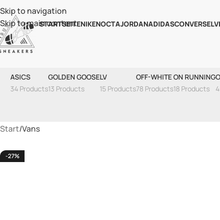
Skip to navigation
Skip to main content
STARTSEITE
NIKE
NOCTA
JORDAN
ADIDAS
CONVERSE
LV
ASICS
GOLDEN GOOSE
LV
OFF-WHITE
ON RUNNING
O
34 Products
13 Products
15 Products
78 Products
18 Products
4
Start
Vans
-27%