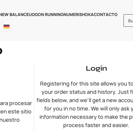
NEW BALANCE
UGG
ON RUNNING
NUMERIS
HOKA
CONTACTO
o
Login
Registering for this site allows you 
your order status and history. Just fil
fields below, and we'll get a new acco
para procesar
for you in no time. We will only ask 
en este sitio
information necessary to make the 
 nuestro
process faster and easier.