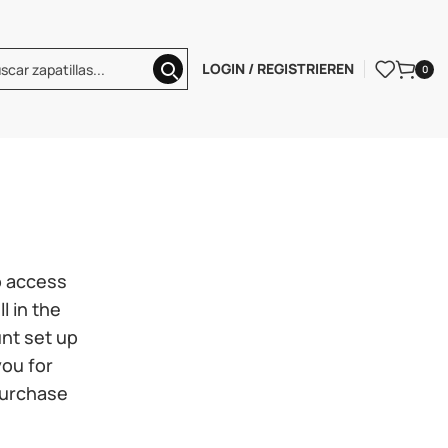
LOGIN / REGISTRIEREN
0
to access
l in the
unt set up
you for
purchase