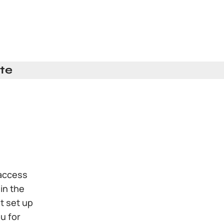
te
 access
 in the
t set up
ou for