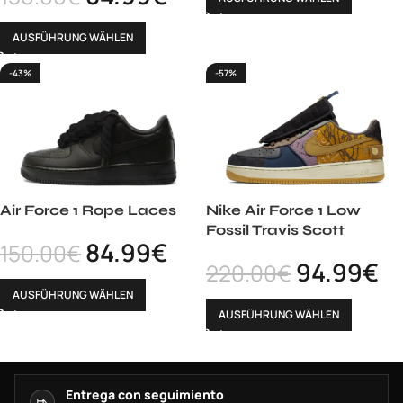
AUSFÜHRUNG WÄHLEN
-43%
-57%
Air Force 1 Rope Laces
Nike Air Force 1 Low
Fossil Travis Scott
84.99
€
150.00
€
94.99
€
220.00
€
AUSFÜHRUNG WÄHLEN
AUSFÜHRUNG WÄHLEN
Entrega con seguimiento