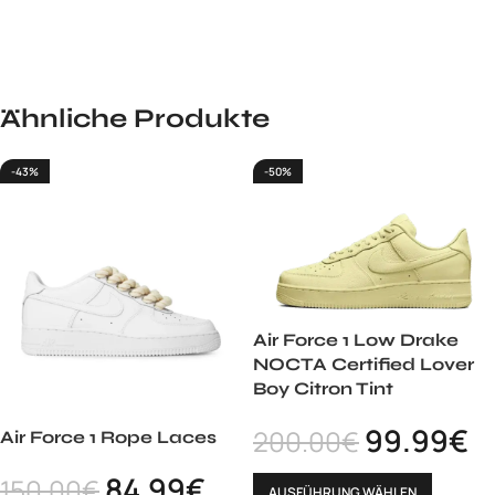
Ähnliche Produkte
-43%
-50%
Air Force 1 Low Drake
NOCTA Certified Lover
Boy Citron Tint
99.99
€
200.00
€
Air Force 1 Rope Laces
84.99
€
150.00
€
AUSFÜHRUNG WÄHLEN