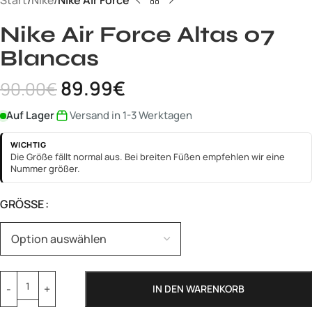
Start
Nike
Nike Air Force
Nike Air Force Altas 07
Blancas
89.99
€
90.00
€
Auf Lager
Versand in 1-3 Werktagen
WICHTIG
Die Größe fällt normal aus. Bei breiten Füßen empfehlen wir eine
Nummer größer.
GRÖSSE
IN DEN WARENKORB