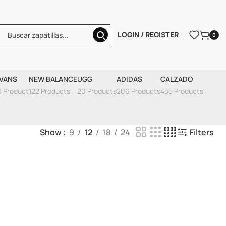
LOGIN / REGISTER
0
PINK PURPLE (W)
VANS
NEW BALANCE
UGG
ADIDAS
CALZADO
1 Product
122 Products
20 Products
206 Products
435 Products
Show
9
12
18
24
Filters