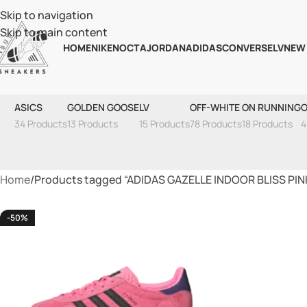
Skip to navigation
Skip to main content
HOME
NIKE
NOCTA
JORDAN
ADIDAS
CONVERSE
LV
NEW
ADIDAS GAZELL
ASICS
GOLDEN GOOSE
LV
OFF-WHITE
ON RUNNING
O
34 Products
13 Products
15 Products
78 Products
18 Products
4
Home
Products tagged “ADIDAS GAZELLE INDOOR BLISS PIN
-50%