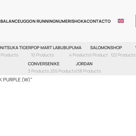
 BALANCE
UGG
ON RUNNING
NUMERIS
HOKA
CONTACTO
E INDOOR BLISS 
NITSUKA TIGER
POP MART LABUBU
PUMA
SALOMON
SHOP
 Products
10 Products
4 Products
1 Product
122 Products
CONVERSE
NIKE
JORDAN
3 Products
255 Products
138 Products
K PURPLE (W)”