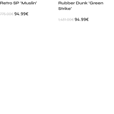
Retro SP ‘Muslin’
Rubber Dunk ‘Green
Strike’
94.99
€
775.00
€
94.99
€
1,431.00
€