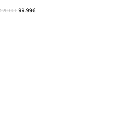
99.99
€
220.00
€