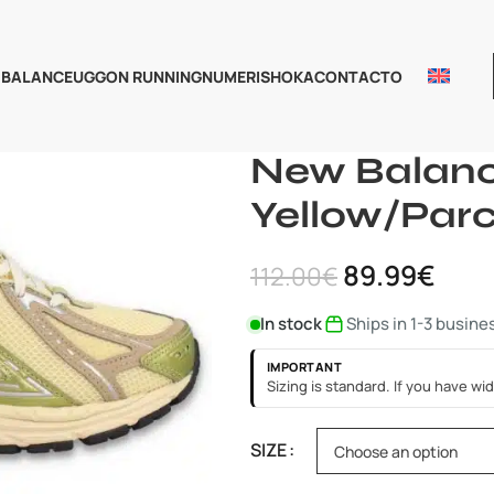
 BALANCE
UGG
ON RUNNING
NUMERIS
HOKA
CONTACTO
Home
New Balance
New Bala
New Balanc
Yellow/Par
89.99
€
112.00
€
In stock
Ships in 1-3 busine
IMPORTANT
Sizing is standard. If you have wid
SIZE