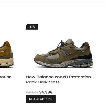
-37%
ction
New Balance 2002R Protection
Pack Dark Moss
94.99
€
150.00
€
SELECT OPTIONS