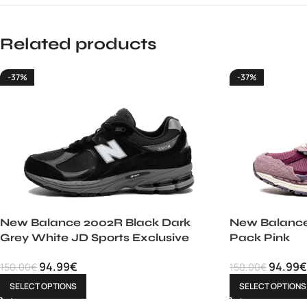
Related products
-37%
-37%
New Balance 2002R Black Dark
New Balance
Grey White JD Sports Exclusive
Pack Pink
94.99
€
94.99
€
150.00
€
150.00
€
SELECT OPTIONS
SELECT OPTIONS