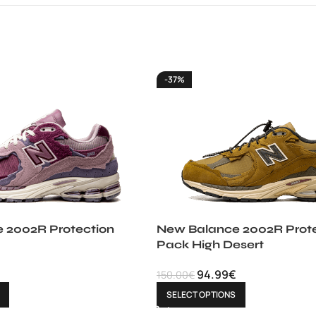
-37%
 2002R Protection
New Balance 2002R Prote
Pack High Desert
94.99
€
150.00
€
SELECT OPTIONS