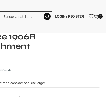
LOGIN / REGISTER
0
nce 1906R Yellow/Parchment
e 1906R
chment
ss days
e feet, consider one size larger.