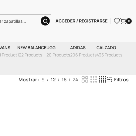
ACCEDER / REGISTRARSE
0
cas
VANS
NEW BALANCE
UGG
ADIDAS
CALZADO
1 Product
122 Products
20 Products
206 Products
435 Products
Mostrar
9
12
18
24
Filtros