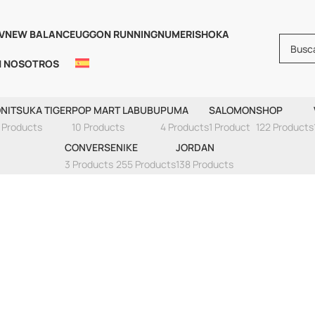
V
NEW BALANCE
UGG
ON RUNNING
NUMERIS
HOKA
N NOSOTROS
ike Air Force Blan
NITSUKA TIGER
POP MART LABUBU
PUMA
SALOMON
SHOP
 Products
10 Products
4 Products
1 Product
122 Products
CONVERSE
NIKE
JORDAN
3 Products
255 Products
138 Products