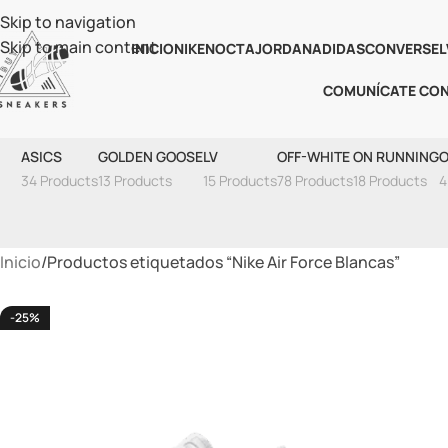
Skip to navigation
Skip to main content
INICIO
NIKE
NOCTA
JORDAN
ADIDAS
CONVERSE
L
COMUNÍCATE CO
N
ASICS
GOLDEN GOOSE
LV
OFF-WHITE
ON RUNNING
O
34 Products
13 Products
15 Products
78 Products
18 Products
4
Inicio
Productos etiquetados “Nike Air Force Blancas”
-25%