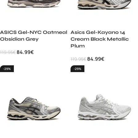
ASICS Gel-NYC Oatmeal
Asics Gel-Kayano 14
Obsidian Grey
Cream Black Metallic
Plum
84.99
€
119.95
€
84.99
€
119.95
€
-29%
-29%