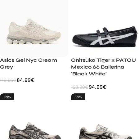
Asics Gel Nyc Cream
Onitsuka Tiger x PATOU
Grey
Mexico 66 Ballerina
‘Black White’
84.99
€
119.95
€
94.99
€
120.00
€
-29%
-29%