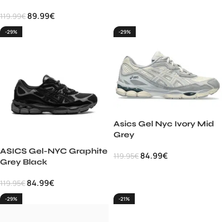
89.99
€
119.99
€
-29%
-29%
Asics Gel Nyc Ivory Mid
Grey
ASICS Gel-NYC Graphite
84.99
€
119.95
€
Grey Black
84.99
€
119.95
€
-29%
-21%