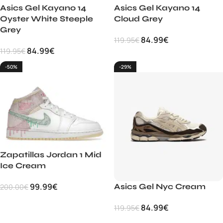
Asics Gel Kayano 14
Asics Gel Kayano 14
Oyster White Steeple
Cloud Grey
Grey
84.99
€
119.95
€
84.99
€
119.95
€
-50%
-29%
Zapatillas Jordan 1 Mid
Ice Cream
99.99
€
Asics Gel Nyc Cream
200.00
€
84.99
€
119.95
€