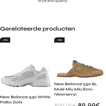
style and quality.
Gerelateerde producten
-21%
-70%
New Balance 530 SL
Mule Miu Miu Ecru
(Women’s)
New Balance 530 White
Polka Dots
89.99
€
300.00
€