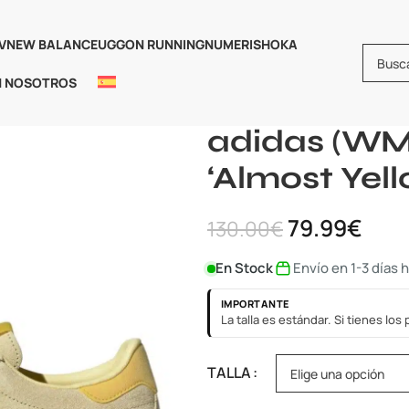
V
NEW BALANCE
UGG
ON RUNNING
NUMERIS
HOKA
N NOSOTROS
Inicio
Adidas
adidas (WMNS) 
adidas (WM
‘Almost Yell
79.99
€
130.00
€
En Stock
Envío en 1-3 días 
IMPORTANTE
La talla es estándar. Si tienes lo
TALLA