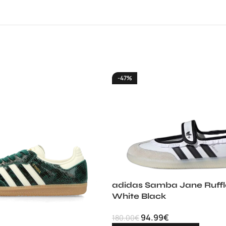
-47%
adidas Samba Jane Ruff
White Black
94.99
€
180.00
€