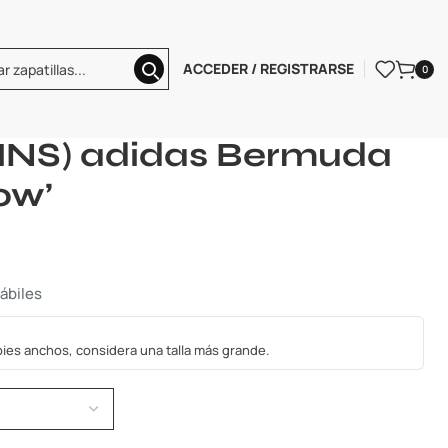
ACCEDER / REGISTRARSE
0
adidas Bermuda ‘Almost Yellow’
NS) adidas Bermuda
ow’
hábiles
s pies anchos, considera una talla más grande.