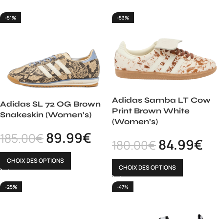
-51%
-53%
Adidas Samba LT Cow
Adidas SL 72 OG Brown
Print Brown White
Snakeskin (Women’s)
(Women’s)
89.99
€
185.00
€
84.99
€
180.00
€
CHOIX DES OPTIONS
CHOIX DES OPTIONS
-25%
-47%