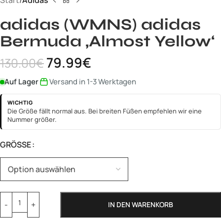
Start
Adidas
adidas (WMNS) adidas
Bermuda ‚Almost Yellow‘
79.99
€
130.00
€
Auf Lager
Versand in 1-3 Werktagen
WICHTIG
Die Größe fällt normal aus. Bei breiten Füßen empfehlen wir eine
Nummer größer.
GRÖSSE
IN DEN WARENKORB