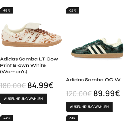
-53%
-25%
Adidas Samba LT Cow
Print Brown White
(Women’s)
Adidas Samba OG W
84.99
€
180.00
€
89.99
€
120.00
€
AUSFÜHRUNG WÄHLEN
AUSFÜHRUNG WÄHLEN
-47%
-51%