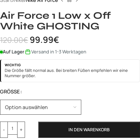
Start
Nike
Nike Air Force
Air Force 1 Low x Off
White GHOSTING
99.99
€
120.00
€
Auf Lager
Versand in 1-3 Werktagen
WICHTIG
Die Größe fällt normal aus. Bei breiten Füßen empfehlen wir eine
Nummer größer.
GRÖSSE
IN DEN WARENKORB