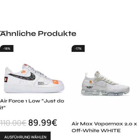
Ähnliche Produkte
-18%
-17%
Air Force 1 Low “Just do
it”
89.99
€
110.00
€
Air Max Vapormax 2.0 x
Off-White WHITE
AUSFÜHRUNG WÄHLEN