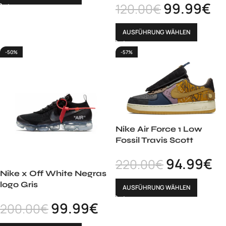
99.99
€
120.00
€
AUSFÜHRUNG WÄHLEN
-50%
-57%
Nike Air Force 1 Low
Fossil Travis Scott
94.99
€
220.00
€
Nike x Off White Negras
logo Gris
AUSFÜHRUNG WÄHLEN
99.99
€
200.00
€