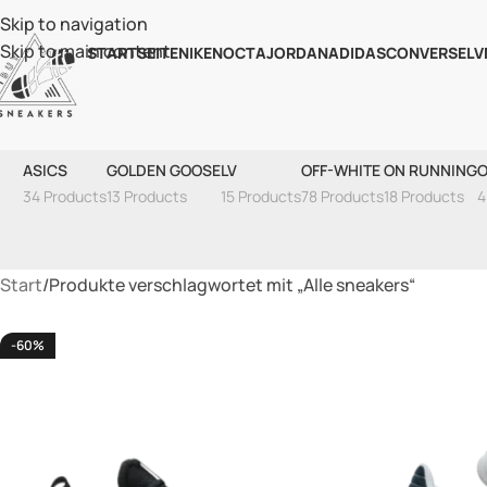
Skip to navigation
Skip to main content
STARTSEITE
NIKE
NOCTA
JORDAN
ADIDAS
CONVERSE
LV
ASICS
GOLDEN GOOSE
LV
OFF-WHITE
ON RUNNING
O
34 Products
13 Products
15 Products
78 Products
18 Products
4
Start
Produkte verschlagwortet mit „Alle sneakers“
-60%