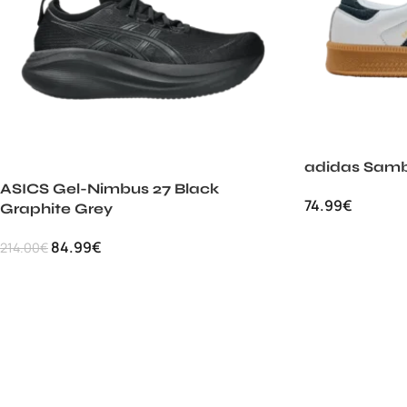
adidas Sam
ASICS Gel-Nimbus 27 Black
74.99
€
Graphite Grey
84.99
€
214.00
€