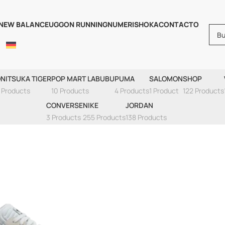
NEW BALANCE
UGG
ON RUNNING
NUMERIS
HOKA
CONTACTO
Alle Sneakers
NITSUKA TIGER
POP MART LABUBU
PUMA
SALOMON
SHOP
 Products
10 Products
4 Products
1 Product
122 Products
CONVERSE
NIKE
JORDAN
3 Products
255 Products
138 Products