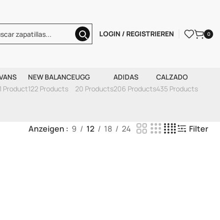
LOGIN / REGISTRIEREN
0
VANS
NEW BALANCE
UGG
ADIDAS
CALZADO
1 Product
122 Products
20 Products
206 Products
435 Products
Anzeigen
9
12
18
24
Filter